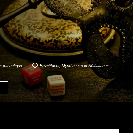
r romantique
Envoûtante, Mystérieuse et Séduisante